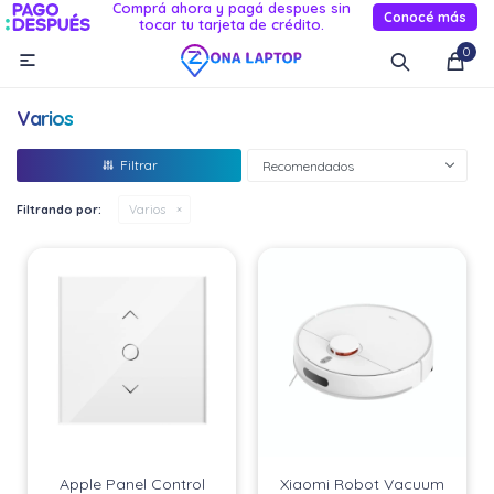
Comprá ahora y pagá despues sin
Conocé más
tocar tu tarjeta de crédito.
MI CUENTA
0

Catálogo
Novedades
Reacondicionados
Servicio
Varios
Informática
Recomendados
Celulares
Filtrando por:
Varios
Audio Y TV
Relojes smart
Apple Panel Control
Xiaomi Robot Vacuum