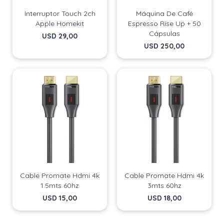
Fecha de nacimiento
Fecha de nacimiento
Elegís Pago Después como metodo de pago
Elegís Pago Después como metodo de pago
Interruptor Touch 2ch
Máquina De Café
* sujeto a aprobación crediticia. El monto disponible
* sujeto a aprobación crediticia. El monto disponible
Apple Homekit
Espresso Rise Up + 50
puede variar por comercio
puede variar por comercio
Día
Día
Mes
Mes
Año
Año
Cápsulas
USD
29,00
USD
250,00
Continuar
Continuar
Cable Promate Hdmi 4k
Cable Promate Hdmi 4k
1.5mts 60hz
3mts 60hz
USD
15,00
USD
18,00