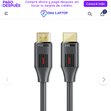
Comprá ahora y pagá despues sin
Conocé más
tocar tu tarjeta de crédito.
MI CUENTA
0

Catálogo
Novedades
Reacondicionados
Servicio
Informática
Celulares
Audio Y TV
Relojes smart