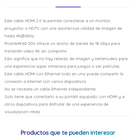
Este cable HDMI 2.0 le permite conectarse a un monitor,
proyector o HDTV con una asombrosa calidad de imagen de
hasta 4K@60Hz
Prolink4K60-300 ofrece un ancho de banda de 18 Gbps para
transmitir vídeo 4K sin comprimir
Esto significa que no hay retardo de imagen y tartamudeo para
una experiencia súper inmersiva para juegos o ver películas
¡Sumate a la forma más ágil de
¡Sumate a la forma más ágil de
Este cable HDMI con Ethernet todo en uno puede compartir la
comprar!
comprar!
conexión a Internet con varios dispositivos
Comprá en 3 cuotas sin recargo o hasta en 12
Comprá en 3 cuotas sin recargo o hasta en 12
cuotas * ¡Solo con tu cédula!
cuotas * ¡Solo con tu cédula!
No se necesita un cable Ethernet independiente
* sujeto aprobación crediticia.
* sujeto aprobación crediticia.
Solo tiene que conectarlo a su portátil equipado con HDMI y a
Comprá ahora y Pagá
Comprá ahora y Pagá
Verifica si estás calificado para comprar con
Verifica si estás calificado para comprar con
otros dispositivos para disfrutar de una experiencia de
Pago Después:
Pago Después:
Después, hasta en 12
Después, hasta en 12
Estás calificado para comprar usando Pago
Estás calificado para comprar usando Pago
visualización nítida
Ups!
Ups!
cuotas y sin tocar tu
cuotas y sin tocar tu
Cédula de identidad
Cédula de identidad
Después.
Después.
Parece que no tenes oferta, lamentamos el
Parece que no tenes oferta, lamentamos el
tarjeta de crédito
tarjeta de crédito
¡Algo salió mal!
¡Algo salió mal!
¡Tenés hasta
¡Tenés hasta
para comprar en las cuotas que
para comprar en las cuotas que
inconveniente, por cualquier duda
inconveniente, por cualquier duda
Productos que te pueden interesar
Por favor intenta nuevamente mas tarde.
Por favor intenta nuevamente mas tarde.
Celular
Celular
prefieras!
prefieras!
contactanos en
contactanos en