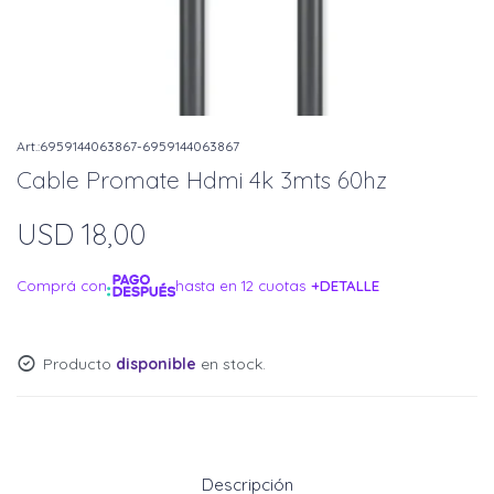
6959144063867-6959144063867
Cable Promate Hdmi 4k 3mts 60hz
USD
18,00
Comprá con
hasta en 12 cuotas
+DETALLE
¡ME INTERESA!
Producto
disponible
en stock.
Descripción