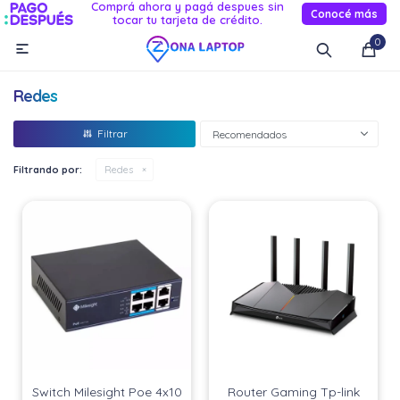
Comprá ahora y pagá despues sin
Conocé más
tocar tu tarjeta de crédito.
MI CUENTA
0

Catálogo
Novedades
Reacondicionados
Servicio
Redes
Informática
Recomendados
Celulares
Filtrando por:
Redes
Audio Y TV
Relojes smart
Switch Milesight Poe 4x10
Router Gaming Tp-link