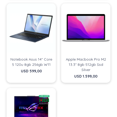
Continuar
Continuar
Notebook Asus 14" Core
Apple Macbook Pro M2
5 120u 8gb 256gb W11
13.3" 8gb 512gb Ssd
Silver
USD
599,00
USD
1.599,00