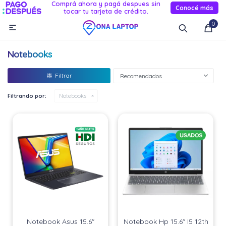
Comprá ahora y pagá despues sin
Conocé más
tocar tu tarjeta de crédito.
MI CUENTA
0

Catálogo
Novedades
Reacondicionados
Servicio
Notebooks
Informática
Recomendados
Celulares
Filtrando por:
Notebooks
Audio Y TV
Relojes smart
Notebook Asus 15.6"
Notebook Hp 15.6" I5 12th