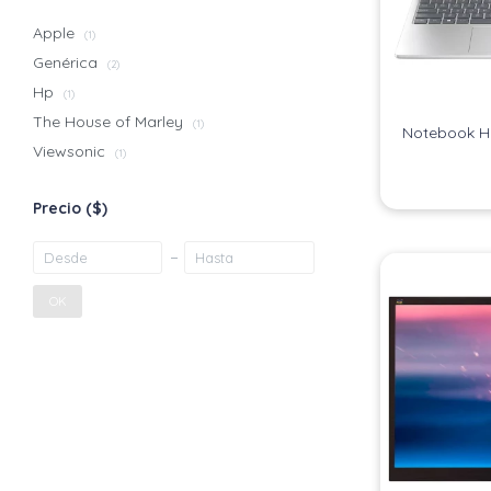
Apple
(1)
Genérica
(2)
Hp
(1)
The House of Marley
(1)
Notebook Hp
Viewsonic
(1)
Precio
($)
OK