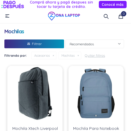
Comprá ahora y pagá despues sin
Conocé más
tocar tu tarjeta de crédito.
MI CUENTA
0

Catálogo
Novedades
Reacondicionados
Servicio
Mochilas
Informática
Recomendados
Celulares
Quitar filtros
Filtrando por:
Accesorios
Mochilas
Audio Y TV
Relojes smart
Mochila Xtech Liverpool
Mochila Para Notebook