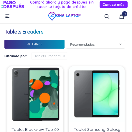
Comprá ahora y pagá despues sin
Conocé más
tocar tu tarjeta de crédito.
MI CUENTA
0

Catálogo
Novedades
Reacondicionados
Servicio
Tablets Ereaders
Informática
Recomendados
Celulares
Filtrando por:
Tablets Ereaders
Audio Y TV
Relojes smart
Tablet Blackview Tab 60
Tablet Samsung Galaxy