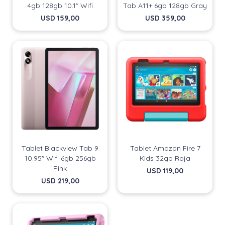
4gb 128gb 10.1" Wifi
Tab A11+ 6gb 128gb Gray
USD
159,00
USD
359,00
Tablet Blackview Tab 9
Tablet Amazon Fire 7
10.95" Wifi 6gb 256gb
Kids 32gb Roja
¡Sumate a la forma más ágil de
¡Sumate a la forma más ágil de
Pink
USD
119,00
comprar!
comprar!
USD
219,00
Comprá en 3 cuotas sin recargo o hasta en 12
Comprá en 3 cuotas sin recargo o hasta en 12
cuotas * ¡Solo con tu cédula!
cuotas * ¡Solo con tu cédula!
* sujeto aprobación crediticia.
* sujeto aprobación crediticia.
Comprá ahora y Pagá
Comprá ahora y Pagá
Verifica si estás calificado para comprar con
Verifica si estás calificado para comprar con