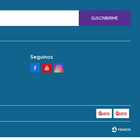
SUSCRIBIRME
Seguinos


