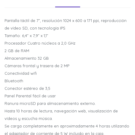
Pantalla táctil de 7”, resolución 1024 x 600 a 171 ppi, reproducción
de vídeo SD, con tecnología IPS
Tamaño: 6,4” x 7,9” x 1,1”
Procesador Cuatro núcleos a 2,0 GHz
2 GB de RAM
Almacenamiento 32 GB
Cámaras frontal y trasera de 2 MP
Conectividad wifi
Bluetooth
Conector estéreo de 3,5
¡Sumate a la forma más ágil de
¡Sumate a la forma más ágil de
Panel Parental fácil de usar
comprar!
comprar!
Ranura microSD para almacenamiento externo.
Comprá en 3 cuotas sin recargo o hasta en 12
Comprá en 3 cuotas sin recargo o hasta en 12
Hasta 10 horas de lectura, navegación web, visualización de
cuotas * ¡Solo con tu cédula!
cuotas * ¡Solo con tu cédula!
vídeos y escucha música.
* sujeto aprobación crediticia.
* sujeto aprobación crediticia.
Se carga completamente en aproximadamente 4 horas utilizando
Comprá ahora y Pagá
Comprá ahora y Pagá
Verifica si estás calificado para comprar con
Verifica si estás calificado para comprar con
el adaptador de corriente de 5 W incluido en la caja.
Pago Después:
Pago Después: