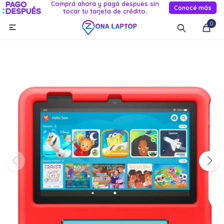
Comprá ahora y pagá despues sin
Conocé más
tocar tu tarjeta de crédito.
MI CUENTA
0

Catálogo
Novedades
Reacondicionados
Servicio
Informática
Celulares
Audio Y TV
Relojes smart