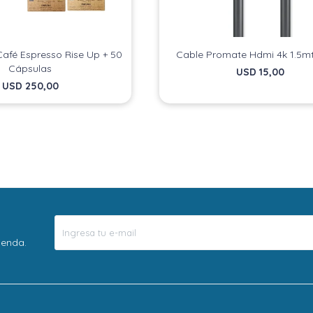
afé Espresso Rise Up + 50
Cable Promate Hdmi 4k 1.5m
Cápsulas
USD
15,00
USD
250,00
ienda.