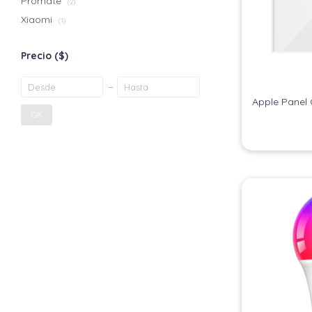
Promate
(2)
Xiaomi
(1)
Precio
($)
Apple Panel 
OK