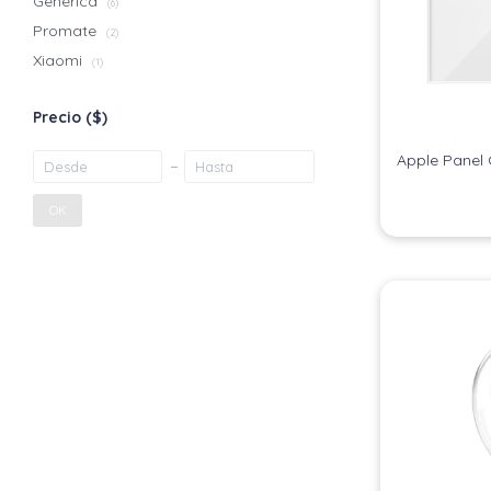
Genérica
(6)
Promate
(2)
Xiaomi
(1)
Precio
($)
Apple Panel 
OK