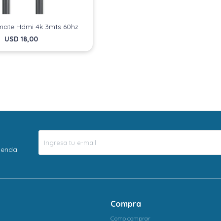
mate Hdmi 4k 3mts 60hz
USD
18,00
ienda.
Compra
Como comprar