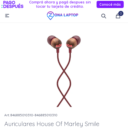
Comprá ahora y pagá despues sin
Conocé más
tocar tu tarjeta de crédito.
MI CUENTA
0

Catálogo
Novedades
Reacondicionados
Servicio
Informática
Celulares
Audio Y TV
Relojes smart
846885010310-846885010310
Auriculares House Of Marley Smile