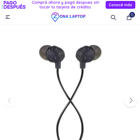
Comprá ahora y pagá despues sin
Conocé más
tocar tu tarjeta de crédito.
MI CUENTA
0

Catálogo
Novedades
Reacondicionados
Servicio
Informática
Celulares
Audio Y TV
Relojes smart