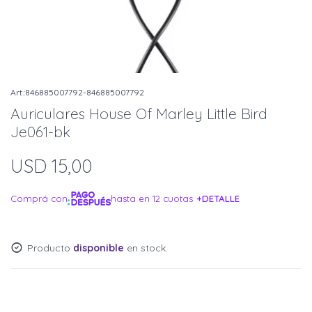
846885007792-846885007792
Auriculares House Of Marley Little Bird
Je061-bk
USD
15,00
Comprá con
hasta en 12 cuotas
+DETALLE
¡ME INTERESA!
Producto
disponible
en stock.