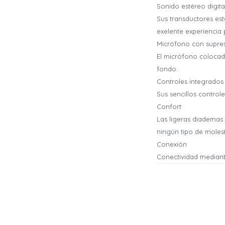
Sonido estéreo digita
Sus transductores es
exelente experiencia
Micrófono con supres
El micrófono colocado
fondo.
Controles integrados
Sus sencillos controle
Confort
Las ligeras diademas 
ningún tipo de molest
Conexión
Conectividad median