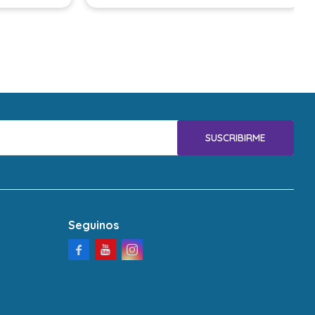
SUSCRIBIRME
Seguinos


