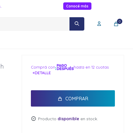
.
Conocé más
0
ch
Comprá con
hasta en 12 cuotas
+DETALLE
¡ME INTERESA!
COMPRAR
Producto
disponible
en stock.