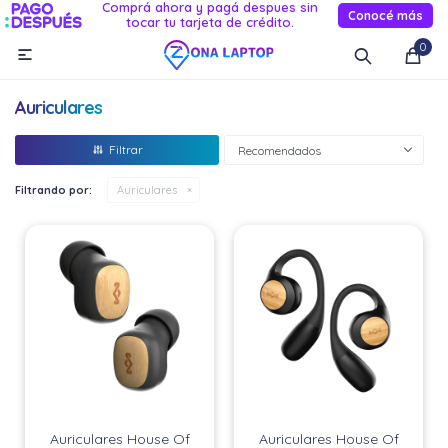
Comprá ahora y pagá despues sin
Conocé más
tocar tu tarjeta de crédito.
MI CUENTA
0

Catálogo
Novedades
Reacondicionados
Servicio
Auriculares
Informática
Recomendados
Celulares
Filtrando por:
Auriculares
Audio Y TV
Relojes smart
Auriculares House Of
Auriculares House Of