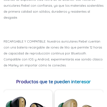
Fecha de nacimiento
Fecha de nacimiento
Elegís Pago Después como metodo de pago
Elegís Pago Después como metodo de pago
auriculares Rebel con confianza, ya que los materiales sostenibles
* sujeto a aprobación crediticia. El monto disponible
* sujeto a aprobación crediticia. El monto disponible
de primera calidad son sólidos, duraderos y resistentes al
puede variar por comercio
puede variar por comercio
Día
Día
Mes
Mes
Año
Año
desgaste.
Continuar
Continuar
RECARGABLE Y COMPATIBLE: Nuestros auriculares Rebel cuentan
con una batería recargable de iones de litio que permite 12 horas
de capacidad de reproducción continua por Bluetooth.
Compatible con IOS y Android, experimentarás ese sonido clásico
de Marley sin importar cómo te conectes.
Productos que te pueden interesar