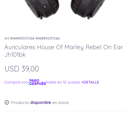
846885007266-846885007266
Auriculares House Of Marley Rebel On Ear
Jh101bk
USD
39,00
Comprá con
hasta en 12 cuotas
+DETALLE
¡ME INTERESA!
Producto
disponible
en stock.