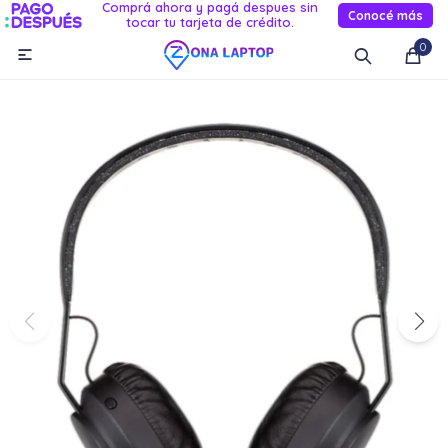
Comprá ahora y pagá despues sin
Conocé más
tocar tu tarjeta de crédito.
MI CUENTA
0

Catálogo
Novedades
Reacondicionados
Servicio
Informática
Celulares
Audio Y TV
Relojes smart