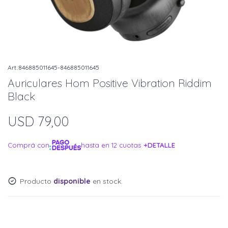
846885011645-846885011645
Auriculares Hom Positive Vibration Riddim
Black
USD
79,00
Comprá con
hasta en 12 cuotas
+DETALLE
¡ME INTERESA!
Producto
disponible
en stock.