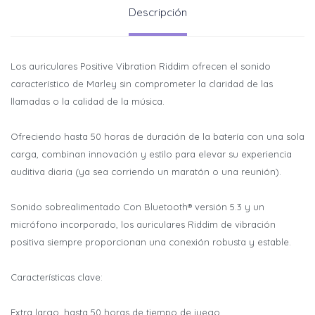
Descripción
Los auriculares Positive Vibration Riddim ofrecen el sonido
característico de Marley sin comprometer la claridad de las
llamadas o la calidad de la música.
Ofreciendo hasta 50 horas de duración de la batería con una sola
carga, combinan innovación y estilo para elevar su experiencia
auditiva diaria (ya sea corriendo un maratón o una reunión).
Sonido sobrealimentado Con Bluetooth® versión 5.3 y un
micrófono incorporado, los auriculares Riddim de vibración
positiva siempre proporcionan una conexión robusta y estable.
¡Sumate a la forma más ágil de
¡Sumate a la forma más ágil de
comprar!
comprar!
Características clave:
Comprá en 3 cuotas sin recargo o hasta en 12
Comprá en 3 cuotas sin recargo o hasta en 12
cuotas * ¡Solo con tu cédula!
cuotas * ¡Solo con tu cédula!
Extra largo, hasta 50 horas de tiempo de juego