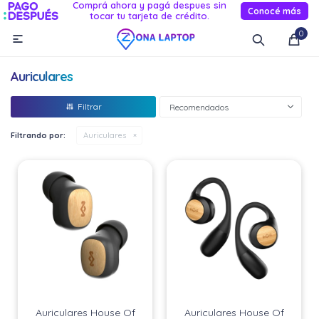
Comprá ahora y pagá despues sin
Conocé más
tocar tu tarjeta de crédito.
MI CUENTA
0

Catálogo
Novedades
Reacondicionados
Servicio
Auriculares
Informática
Recomendados
Celulares
Filtrando por:
Auriculares
Audio Y TV
Relojes smart
Auriculares House Of
Auriculares House Of