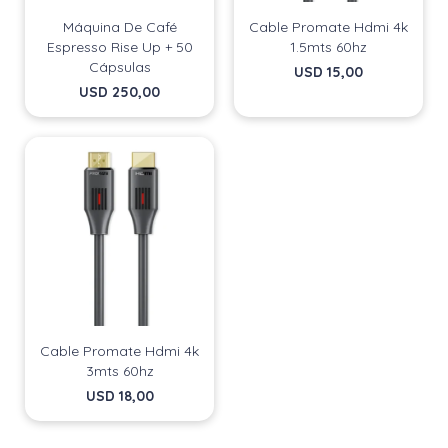
Fecha de nacimiento
Fecha de nacimiento
Elegís Pago Después como metodo de pago
Elegís Pago Después como metodo de pago
Máquina De Café
Cable Promate Hdmi 4k
* sujeto a aprobación crediticia. El monto disponible
* sujeto a aprobación crediticia. El monto disponible
Espresso Rise Up + 50
1.5mts 60hz
puede variar por comercio
puede variar por comercio
Día
Día
Mes
Mes
Año
Año
Cápsulas
USD
15,00
USD
250,00
Continuar
Continuar
Cable Promate Hdmi 4k
3mts 60hz
USD
18,00