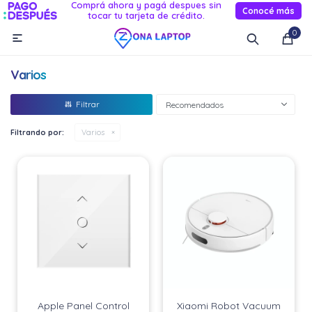
Comprá ahora y pagá despues sin
Conocé más
tocar tu tarjeta de crédito.
MI CUENTA
0

Catálogo
Novedades
Reacondicionados
Servicio
Varios
Informática
Recomendados
Celulares
Filtrando por:
Varios
Audio Y TV
Relojes smart
Apple Panel Control
Xiaomi Robot Vacuum