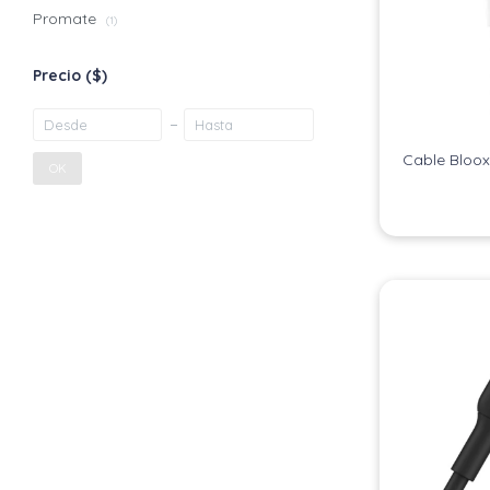
Promate
(1)
Precio
($)
Cable Bloox
OK