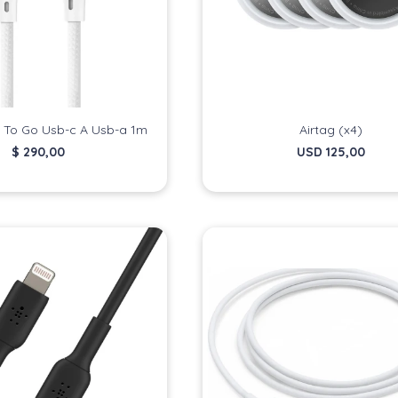
 To Go Usb-c A Usb-a 1m
Airtag (x4)
$
290,00
USD
125,00