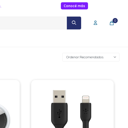
.
Conocé más
0
Recomendados