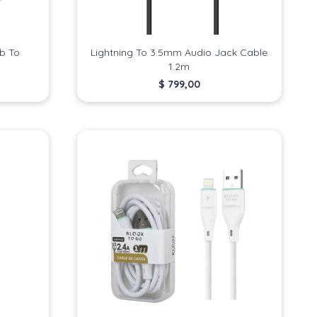
sb To
Lightning To 3.5mm Audio Jack Cable
1.2m
$
799,00