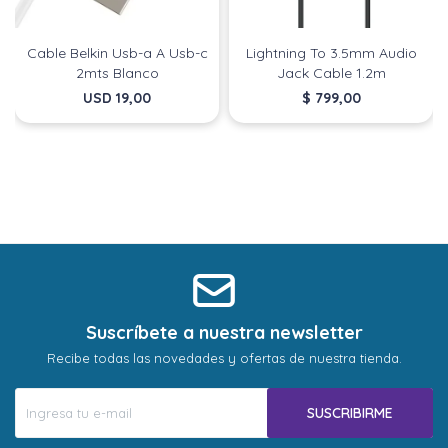
Día
Día
Mes
Mes
Año
Año
Continuar
Continuar
Cable Belkin Usb-a A Usb-c
Lightning To 3.5mm Audio
2mts Blanco
Jack Cable 1.2m
USD
19,00
$
799,00
Suscríbete a nuestra newsletter
Recibe todas las novedades y ofertas de nuestra tienda.
SUSCRIBIRME