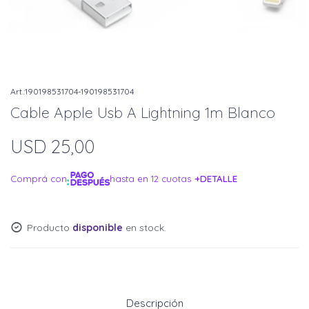
190198531704-190198531704
Cable Apple Usb A Lightning 1m Blanco
USD
25,00
Comprá con
hasta en 12 cuotas
+DETALLE
¡ME INTERESA!
Producto
disponible
en stock.
Descripción