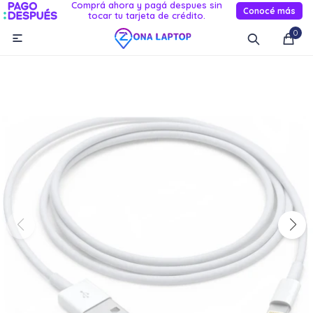
Comprá ahora y pagá despues sin
Conocé más
tocar tu tarjeta de crédito.
MI CUENTA
0

Catálogo
Novedades
Reacondicionados
Servicio
Informática
Celulares
Audio Y TV
Relojes smart