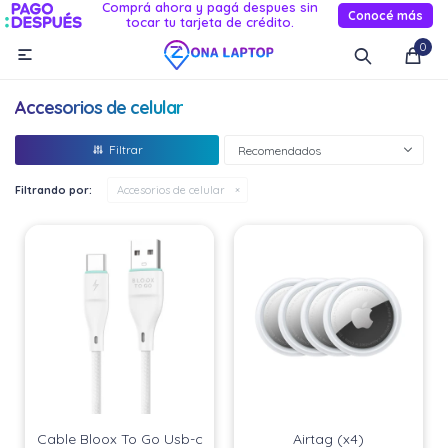
Comprá ahora y pagá despues sin
Conocé más
tocar tu tarjeta de crédito.
MI CUENTA
0

Catálogo
Novedades
Reacondicionados
Servicio
Accesorios de celular
Informática
Recomendados
Celulares
Filtrando por:
Accesorios de celular
Audio Y TV
Relojes smart
Cable Bloox To Go Usb-c
Airtag (x4)