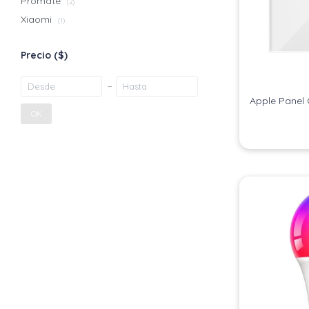
Promate
(2)
Xiaomi
(1)
Precio
($)
Apple Panel 
OK