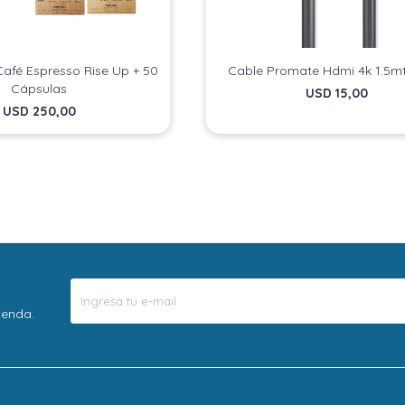
afé Espresso Rise Up + 50
Cable Promate Hdmi 4k 1.5m
Cápsulas
USD
15,00
USD
250,00
ienda.