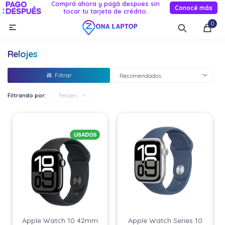
Comprá ahora y pagá despues sin
Conocé más
tocar tu tarjeta de crédito.
MI CUENTA
0

Catálogo
Novedades
Reacondicionados
Servicio
Relojes
Informática
Recomendados
Celulares
Filtrando por:
Relojes
Audio Y TV
Relojes smart
Apple Watch 10 42mm
Apple Watch Series 10