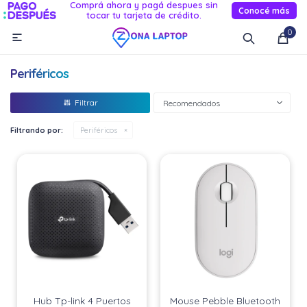
Comprá ahora y pagá despues sin
Conocé más
tocar tu tarjeta de crédito.
MI CUENTA
0

Catálogo
Novedades
Reacondicionados
Servicio
Periféricos
Informática
Recomendados
Celulares
Filtrando por:
Periféricos
Audio Y TV
Relojes smart
Hub Tp-link 4 Puertos
Mouse Pebble Bluetooth