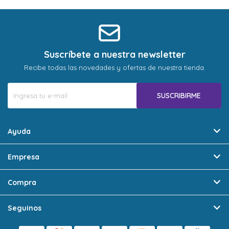
* sujeto a aprobación crediticia. El monto disponible
* sujeto a aprobación crediticia. El monto disponible
puede variar por comercio
puede variar por comercio
Día
Día
Mes
Mes
Año
Año
Continuar
Continuar
Suscríbete a nuestra newsletter
Recibe todas las novedades y ofertas de nuestra tienda.
SUSCRIBIRME
Ayuda
Empresa
Compra
Seguinos