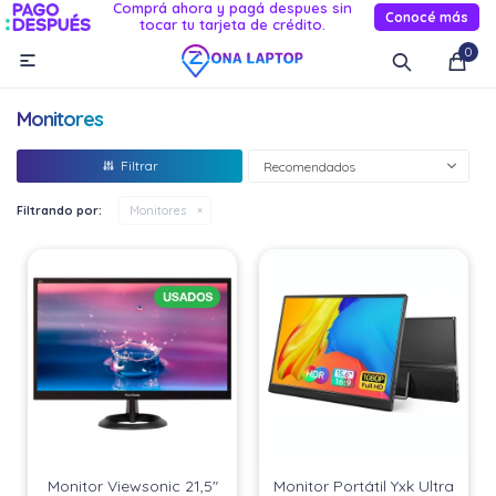
Comprá ahora y pagá despues sin
Conocé más
tocar tu tarjeta de crédito.
MI CUENTA
0

Catálogo
Novedades
Reacondicionados
Servicio
Monitores
Informática
Recomendados
Celulares
Filtrando por:
Monitores
Audio Y TV
Relojes smart
Monitor Viewsonic 21,5"
Monitor Portátil Yxk Ultra