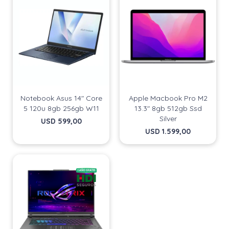
Continuar
Continuar
Notebook Asus 14" Core
Apple Macbook Pro M2
5 120u 8gb 256gb W11
13.3" 8gb 512gb Ssd
Silver
USD
599,00
USD
1.599,00