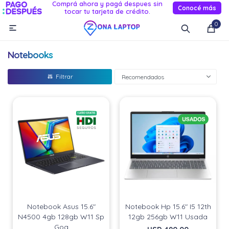
Comprá ahora y pagá despues sin
Conocé más
tocar tu tarjeta de crédito.
MI CUENTA
0

Catálogo
Novedades
Reacondicionados
Servicio
Notebooks
Informática
Recomendados
Celulares
Audio Y TV
Relojes smart
Notebook Asus 15.6"
Notebook Hp 15.6" I5 12th
N4500 4gb 128gb W11 Sp
12gb 256gb W11 Usada
Goa