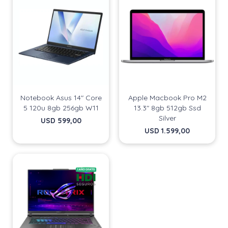
Continuar
Continuar
Notebook Asus 14" Core
Apple Macbook Pro M2
5 120u 8gb 256gb W11
13.3" 8gb 512gb Ssd
Silver
USD
599,00
USD
1.599,00