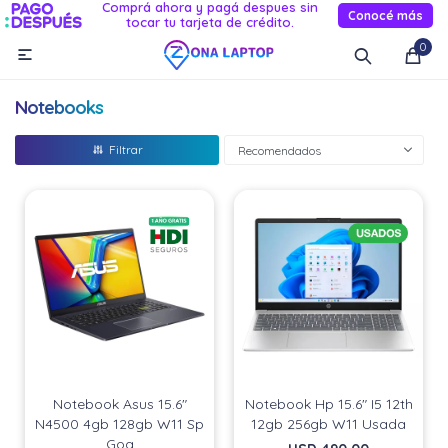
Comprá ahora y pagá despues sin
Conocé más
tocar tu tarjeta de crédito.
MI CUENTA
0

Catálogo
Novedades
Reacondicionados
Servicio
Notebooks
Informática
Recomendados
Celulares
Audio Y TV
Relojes smart
Notebook Asus 15.6"
Notebook Hp 15.6" I5 12th
N4500 4gb 128gb W11 Sp
12gb 256gb W11 Usada
Goa