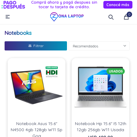
Comprá ahora y pagá despues sin
Conocé más
tocar tu tarjeta de crédito.
MI CUENTA
0

Catálogo
Novedades
Reacondicionados
Servicio
Notebooks
Informática
Recomendados
Celulares
Audio Y TV
Relojes smart
Notebook Asus 15.6"
Notebook Hp 15.6" I5 12th
N4500 4gb 128gb W11 Sp
12gb 256gb W11 Usada
Goa