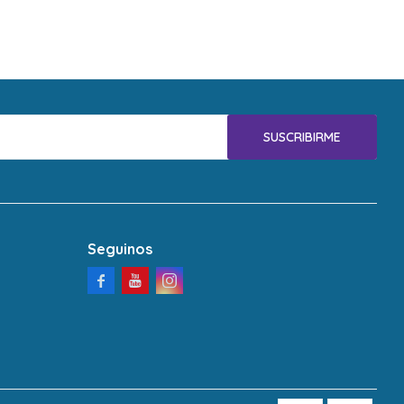
SUSCRIBIRME
Seguinos


