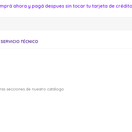
mprá ahora y pagá despues sin tocar tu tarjeta de crédito
SERVICIO TÉCNICO
tras secciones de nuestro catálogo.
¡Sumate a la forma más ágil de
¡Sumate a la forma más ágil de
comprar!
comprar!
Comprá en 3 cuotas sin recargo o hasta en 12
Comprá en 3 cuotas sin recargo o hasta en 12