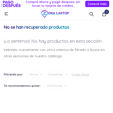
Comprá ahora y pagá despues sin
Conocé más
tocar tu tarjeta de crédito.
MI CUENTA
0

Catálogo
Novedades
Reacondicionados
Servicio
No se han recuperado productos
Informática
¡Lo sentimos! No hay productos en esta sección.
Celulares
Inténtalo nuevamente con otros criterios de filtrado o busca en
otras secciones de nuestro catálogo.
Audio Y TV
Relojes smart
Quitar filtros
Filtrando por:
Varios
CampSnap
Te recomendamos quitar:
CampSnap
¡Sumate a la forma más ágil de
¡Sumate a la forma más ágil de
comprar!
comprar!
Comprá en 3 cuotas sin recargo o hasta en 12
Comprá en 3 cuotas sin recargo o hasta en 12
cuotas * ¡Solo con tu cédula!
cuotas * ¡Solo con tu cédula!