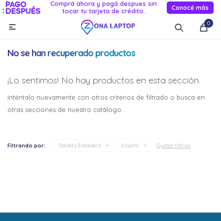
Comprá ahora y pagá despues sin
Conocé más
tocar tu tarjeta de crédito.
MI CUENTA
0

Catálogo
Novedades
Reacondicionados
Servicio
No se han recuperado productos
Informática
¡Lo sentimos! No hay productos en esta sección.
Celulares
Inténtalo nuevamente con otros criterios de filtrado o busca en
otras secciones de nuestro catálogo.
Audio Y TV
Relojes smart
Quitar filtros
Filtrando por:
Tablets Ereaders
Xiaomi
¡Sumate a la forma más ágil de
¡Sumate a la forma más ágil de
comprar!
comprar!
Comprá en 3 cuotas sin recargo o hasta en 12
Comprá en 3 cuotas sin recargo o hasta en 12
cuotas * ¡Solo con tu cédula!
cuotas * ¡Solo con tu cédula!