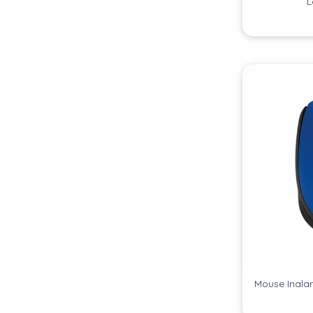
L
Mouse Inala