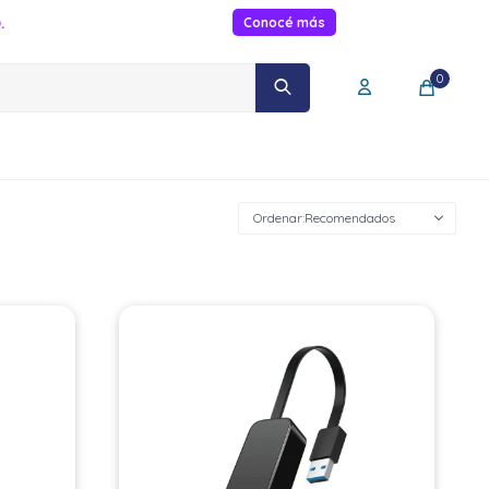
.
Conocé más
0
Recomendados