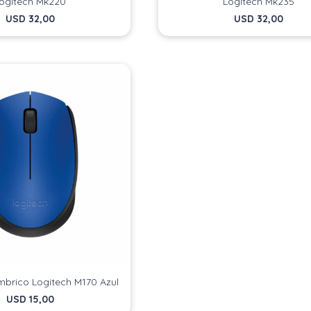
ogitech Mk220
Logitech Mk235
USD
32,00
USD
32,00
mbrico Logitech M170 Azul
USD
15,00