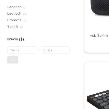
Genérica
(1)
Logitech
(18)
Promate
(1)
Tp-link
(2)
Hub Tp-link
Precio
($)
OK