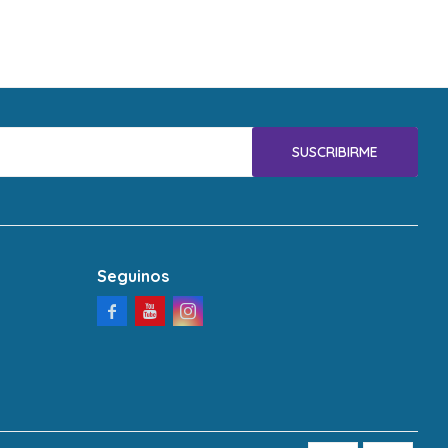
SUSCRIBIRME
Seguinos


