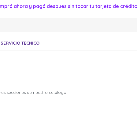
mprá ahora y pagá despues sin tocar tu tarjeta de crédito
SERVICIO TÉCNICO
tras secciones de nuestro catálogo.
¡Sumate a la forma más ágil de
¡Sumate a la forma más ágil de
comprar!
comprar!
Comprá en 3 cuotas sin recargo o hasta en 12
Comprá en 3 cuotas sin recargo o hasta en 12