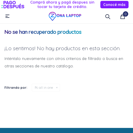
Comprá ahora y pagá despues sin
Conocé más
tocar tu tarjeta de crédito.
MI CUENTA
0

Catálogo
Novedades
Reacondicionados
Servicio
No se han recuperado productos
Informática
¡Lo sentimos! No hay productos en esta sección.
Celulares
Inténtalo nuevamente con otros criterios de filtrado o busca en
otras secciones de nuestro catálogo.
Audio Y TV
Relojes smart
Filtrando por:
Pc all in one
¡Sumate a la forma más ágil de
¡Sumate a la forma más ágil de
comprar!
comprar!
Comprá en 3 cuotas sin recargo o hasta en 12
Comprá en 3 cuotas sin recargo o hasta en 12
cuotas * ¡Solo con tu cédula!
cuotas * ¡Solo con tu cédula!