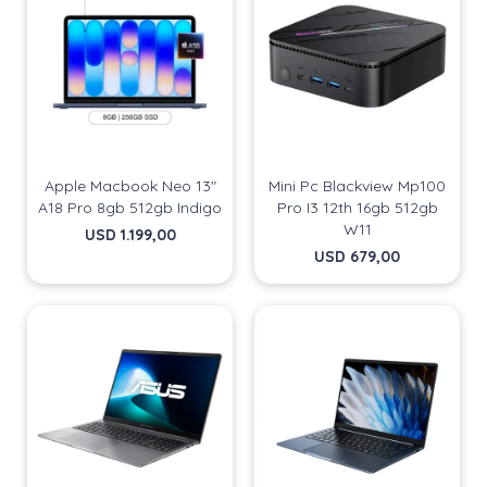
Apple Macbook Neo 13"
Mini Pc Blackview Mp100
A18 Pro 8gb 512gb Indigo
Pro I3 12th 16gb 512gb
W11
USD
1.199,00
USD
679,00
¡Sumate a la forma más ágil de
¡Sumate a la forma más ágil de
comprar!
comprar!
Comprá en 3 cuotas sin recargo o hasta en 12
Comprá en 3 cuotas sin recargo o hasta en 12
cuotas * ¡Solo con tu cédula!
cuotas * ¡Solo con tu cédula!