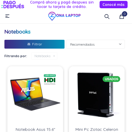
Comprá ahora y pagá despues sin
Conocé más
tocar tu tarjeta de crédito.
MI CUENTA
0

Catálogo
Novedades
Reacondicionados
Servicio
Notebooks
Informática
Recomendados
Celulares
Filtrando por:
Notebooks
Audio Y TV
Relojes smart
Notebook Asus 15.6"
Mini Pc Zotac Celeron