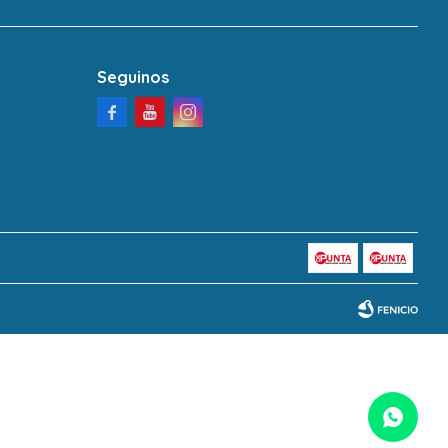
Seguinos



Fenicio