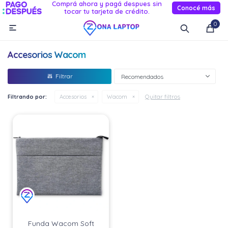
Comprá ahora y pagá despues sin
Conocé más
tocar tu tarjeta de crédito.
MI CUENTA
0

Catálogo
Novedades
Reacondicionados
Servicio
Accesorios Wacom
Informática
Recomendados
Celulares
Quitar filtros
Filtrando por:
Accesorios
Wacom
Audio Y TV
Relojes smart
Funda Wacom Soft