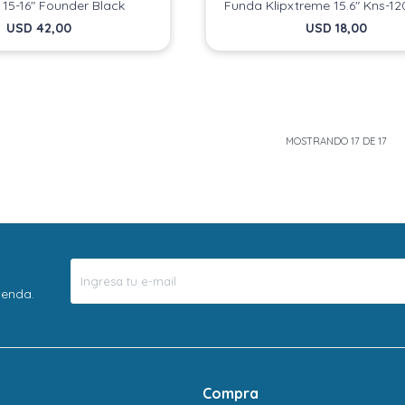
 15-16" Founder Black
Funda Klipxtreme 15.6" Kns-12
USD
42,00
USD
18,00
MOSTRANDO
17
DE
17
ienda.
Compra