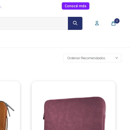
.
Conocé más
0
Recomendados