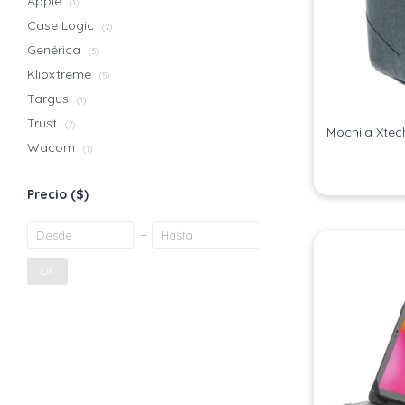
Apple
(1)
Case Logic
(2)
Genérica
(5)
Klipxtreme
(5)
Targus
(1)
Trust
(2)
Mochila Xtech
Wacom
(1)
Precio
($)
OK