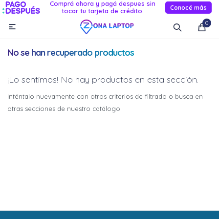
Comprá ahora y pagá despues sin
Conocé más
tocar tu tarjeta de crédito.
MI CUENTA
0

Catálogo
Novedades
Reacondicionados
Servicio
No se han recuperado productos
Informática
¡Lo sentimos! No hay productos en esta sección.
Celulares
Inténtalo nuevamente con otros criterios de filtrado o busca en
otras secciones de nuestro catálogo.
Audio Y TV
Relojes smart
¡Sumate a la forma más ágil de
¡Sumate a la forma más ágil de
comprar!
comprar!
Comprá en 3 cuotas sin recargo o hasta en 12
Comprá en 3 cuotas sin recargo o hasta en 12
cuotas * ¡Solo con tu cédula!
cuotas * ¡Solo con tu cédula!