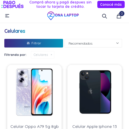
Comprá ahora y pagá despues sin
Conocé más
tocar tu tarjeta de crédito.
MI CUENTA
0

Catálogo
Novedades
Reacondicionados
Servicio
Celulares
Informática
Recomendados
Celulares
Filtrando por:
Celulares
Audio Y TV
Relojes smart
Celular Oppo A79 5g 8gb
Celular Apple Iphone 13