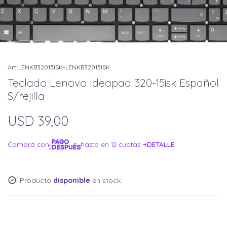
LENKB32015ISK-LENKB32015ISK
Teclado Lenovo Ideapad 320-15isk Español
S/rejilla
USD
39,00
Comprá con
hasta en 12 cuotas
+DETALLE
¡ME INTERESA!
Producto
disponible
en stock.