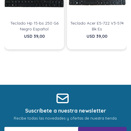
puede variar por comercio
puede variar por comercio
Día
Día
Mes
Mes
Año
Año
Continuar
Continuar
Teclado Hp 15-bs 250 G6
Teclado Acer E5-722 V3-574
Negro Español
Bk Es
USD
39,00
USD
39,00
Suscríbete a nuestra newsletter
Recibe todas las novedades y ofertas de nuestra tienda.