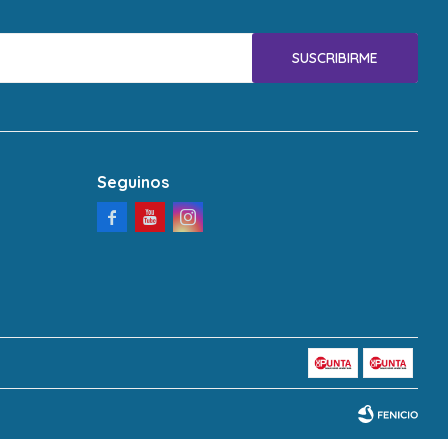
SUSCRIBIRME
Seguinos


