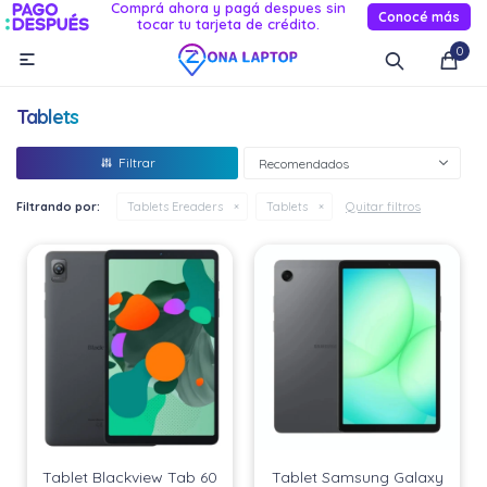
Comprá ahora y pagá despues sin
Conocé más
tocar tu tarjeta de crédito.
MI CUENTA
0

Catálogo
Novedades
Reacondicionados
Servicio
Tablets
Informática
Recomendados
Celulares
Quitar filtros
Filtrando por:
Tablets Ereaders
Tablets
Audio Y TV
Relojes smart
Tablet Blackview Tab 60
Tablet Samsung Galaxy