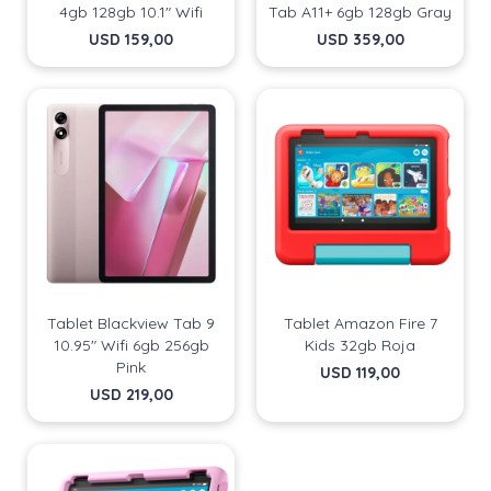
4gb 128gb 10.1" Wifi
Tab A11+ 6gb 128gb Gray
USD
159,00
USD
359,00
Tablet Blackview Tab 9
Tablet Amazon Fire 7
10.95" Wifi 6gb 256gb
Kids 32gb Roja
¡Sumate a la forma más ágil de
¡Sumate a la forma más ágil de
Pink
USD
119,00
comprar!
comprar!
USD
219,00
Comprá en 3 cuotas sin recargo o hasta en 12
Comprá en 3 cuotas sin recargo o hasta en 12
cuotas * ¡Solo con tu cédula!
cuotas * ¡Solo con tu cédula!
* sujeto aprobación crediticia.
* sujeto aprobación crediticia.
Comprá ahora y Pagá
Comprá ahora y Pagá
Verifica si estás calificado para comprar con
Verifica si estás calificado para comprar con