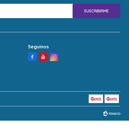
SUSCRIBIRME
Seguinos


