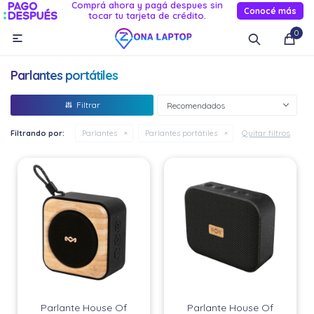
Comprá ahora y pagá despues sin
Conocé más
tocar tu tarjeta de crédito.
MI CUENTA
0

Catálogo
Novedades
Reacondicionados
Servicio
Parlantes portátiles
Informática
Recomendados
Celulares
Quitar filtros
Filtrando por:
Parlantes
Parlantes portátiles
Audio Y TV
Relojes smart
Parlante House Of
Parlante House Of