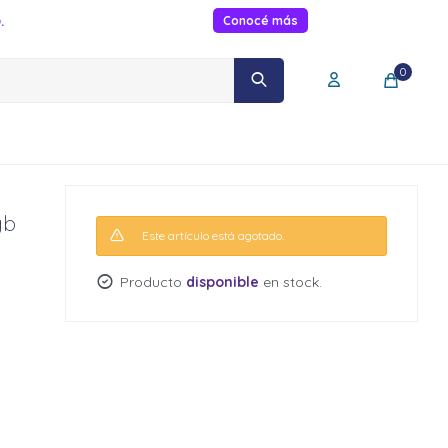
.
Conocé más
0
gb
Este artículo está agotado.
Producto
disponible
en stock.