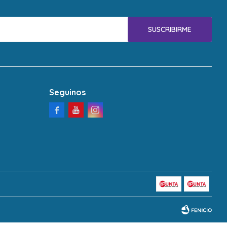
SUSCRIBIRME
Seguinos


