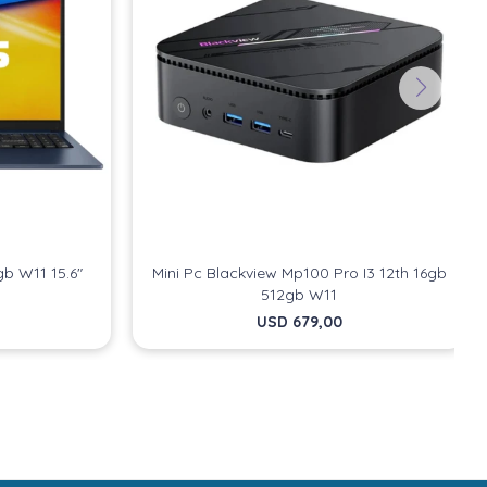
b W11 15.6"
Mini Pc Blackview Mp100 Pro I3 12th 16gb
512gb W11
USD
679,00