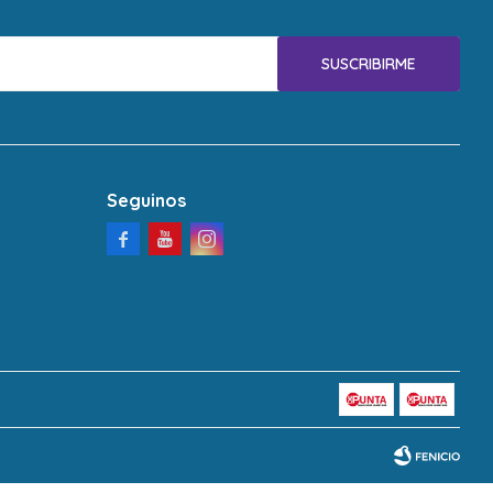
SUSCRIBIRME
Seguinos


