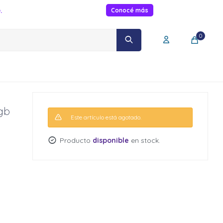
.
Conocé más
0
gb
Este artículo está agotado.
Producto
disponible
en stock.