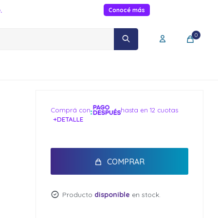
.
Conocé más
0
Comprá con
hasta en 12 cuotas
+DETALLE
¡ME INTERESA!
COMPRAR
Producto
disponible
en stock.