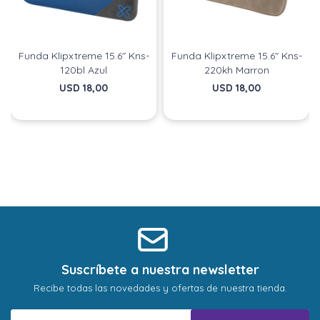
puede variar por comercio
puede variar por comercio
Día
Día
Mes
Mes
Año
Año
Continuar
Continuar
Funda Klipxtreme 15.6" Kns-
Funda Klipxtreme 15.6" Kns-
120bl Azul
220kh Marron
USD
18,00
USD
18,00
Suscríbete a nuestra newsletter
Recibe todas las novedades y ofertas de nuestra tienda.