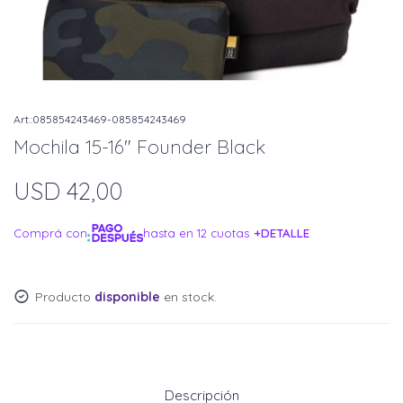
085854243469-085854243469
Mochila 15-16" Founder Black
USD
42,00
Comprá con
hasta en 12 cuotas
+DETALLE
¡ME INTERESA!
Producto
disponible
en stock.
Descripción